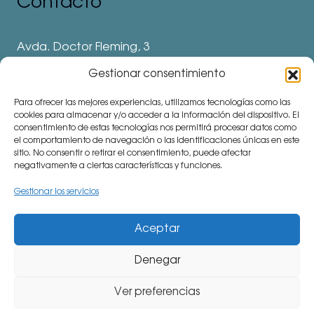
Contacto
Avda. Doctor Fleming, 3
28912 Leganés. Madrid
Gestionar consentimiento
Teléfonos
Para ofrecer las mejores experiencias, utilizamos tecnologías como las
⅛ 91 694 62 11
cookies para almacenar y/o acceder a la información del dispositivo. El
consentimiento de estas tecnologías nos permitirá procesar datos como
⅛ 91 694 62 77
el comportamiento de navegación o las identificaciones únicas en este
sitio. No consentir o retirar el consentimiento, puede afectar
⅛ 91 693 80 41 (Colegio)
negativamente a ciertas características y funciones.
communitymanager⅛cemu.es
Gestionar los servicios
Aceptar
Denegar
CiudadEscuela Muchachos (CEMU). Avda. Doctor
Fleming, 3. 28912 Leganés (Madrid). Teléfono: 91 694
Ver preferencias
62 77 Todos los derechos reservados.
Aviso legal.