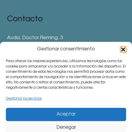
Contacto
Avda. Doctor Fleming, 3
28912 Leganés. Madrid
Gestionar consentimiento
Teléfonos
Para ofrecer las mejores experiencias, utilizamos tecnologías como las
⅛ 91 694 62 11
cookies para almacenar y/o acceder a la información del dispositivo. El
consentimiento de estas tecnologías nos permitirá procesar datos como
⅛ 91 694 62 77
el comportamiento de navegación o las identificaciones únicas en este
sitio. No consentir o retirar el consentimiento, puede afectar
⅛ 91 693 80 41 (Colegio)
negativamente a ciertas características y funciones.
communitymanager⅛cemu.es
Gestionar los servicios
Aceptar
Denegar
CiudadEscuela Muchachos (CEMU). Avda. Doctor