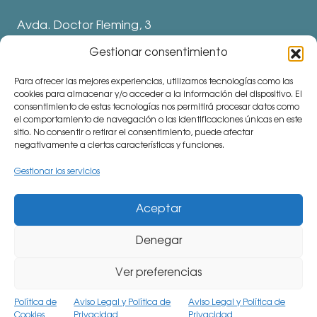
Avda. Doctor Fleming, 3
28912 Leganés. Madrid
Gestionar consentimiento
Teléfonos
Para ofrecer las mejores experiencias, utilizamos tecnologías como las
⅛ 91 694 62 11
cookies para almacenar y/o acceder a la información del dispositivo. El
consentimiento de estas tecnologías nos permitirá procesar datos como
⅛ 91 694 62 77
el comportamiento de navegación o las identificaciones únicas en este
sitio. No consentir o retirar el consentimiento, puede afectar
⅛ 91 693 80 41 (Colegio)
negativamente a ciertas características y funciones.
communitymanager⅛cemu.es
Gestionar los servicios
Aceptar
Denegar
CiudadEscuela Muchachos (CEMU). Avda. Doctor
Fleming, 3. 28912 Leganés (Madrid). Teléfono: 91 694
Ver preferencias
62 77 Todos los derechos reservados.
Aviso legal.
Política de
Aviso Legal y Política de
Aviso Legal y Política de
Cookies
Privacidad
Privacidad