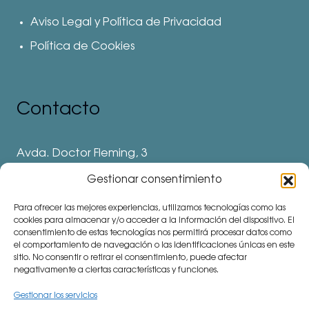
Aviso Legal y Política de Privacidad
Política de Cookies
Contacto
Avda. Doctor Fleming, 3
28912 Leganés. Madrid
Gestionar consentimiento
Teléfonos
Para ofrecer las mejores experiencias, utilizamos tecnologías como las
⅛ 91 694 62 11
cookies para almacenar y/o acceder a la información del dispositivo. El
consentimiento de estas tecnologías nos permitirá procesar datos como
⅛ 91 694 62 77
el comportamiento de navegación o las identificaciones únicas en este
sitio. No consentir o retirar el consentimiento, puede afectar
⅛ 91 693 80 41 (Colegio)
negativamente a ciertas características y funciones.
communitymanager⅛cemu.es
Gestionar los servicios