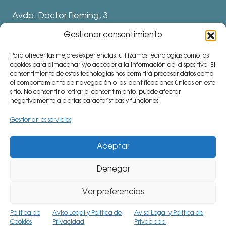
Avda. Doctor Fleming, 3
28912 Leganés. Madrid
Gestionar consentimiento
Teléfonos
Para ofrecer las mejores experiencias, utilizamos tecnologías como las
⅛ 91 694 62 11
cookies para almacenar y/o acceder a la información del dispositivo. El
consentimiento de estas tecnologías nos permitirá procesar datos como
⅛ 91 694 62 77
el comportamiento de navegación o las identificaciones únicas en este
sitio. No consentir o retirar el consentimiento, puede afectar
⅛ 91 693 80 41 (Colegio)
negativamente a ciertas características y funciones.
communitymanager⅛cemu.es
Gestionar los servicios
Aceptar
Denegar
CiudadEscuela Muchachos (CEMU). Avda. Doctor
Fleming, 3. 28912 Leganés (Madrid). Teléfono: 91 694
Ver preferencias
62 77 Todos los derechos reservados.
Aviso legal.
Política de
Aviso Legal y Política de
Aviso Legal y Política de
Cookies
Privacidad
Privacidad