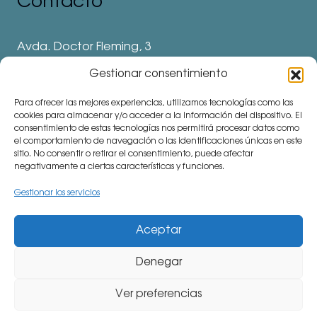
Contacto
Avda. Doctor Fleming, 3
28912 Leganés. Madrid
Gestionar consentimiento
Teléfonos
Para ofrecer las mejores experiencias, utilizamos tecnologías como las
⅛ 91 694 62 11
cookies para almacenar y/o acceder a la información del dispositivo. El
consentimiento de estas tecnologías nos permitirá procesar datos como
⅛ 91 694 62 77
el comportamiento de navegación o las identificaciones únicas en este
sitio. No consentir o retirar el consentimiento, puede afectar
⅛ 91 693 80 41 (Colegio)
negativamente a ciertas características y funciones.
communitymanager⅛cemu.es
Gestionar los servicios
Aceptar
Denegar
CiudadEscuela Muchachos (CEMU). Avda. Doctor
Fleming, 3. 28912 Leganés (Madrid). Teléfono: 91 694
Ver preferencias
62 77 Todos los derechos reservados.
Aviso legal.