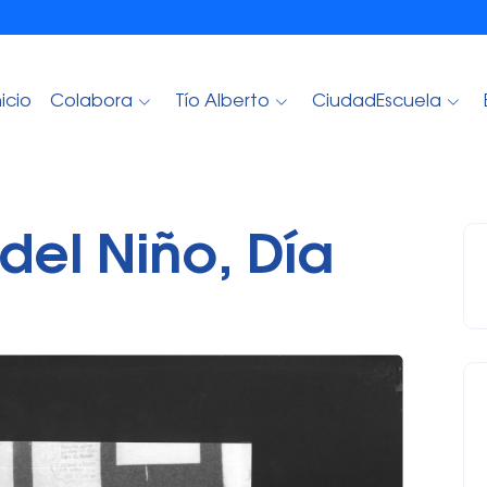
nicio
Colabora
Tío Alberto
CiudadEscuela
del Niño, Día