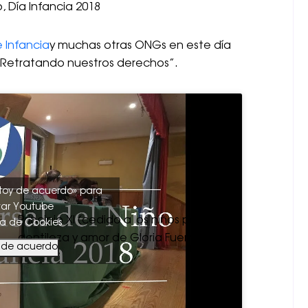
o, Día Infancia 2018
 Infancia
y muchas otras ONGs en este día
 “Retratando nuestros derechos”.
stoy de acuerdo» para
var Youtube
Principio XI (cedido a los niños por
ca de Cookies
gentileza y amor de Gloria Fuertes):
y de acuerdo