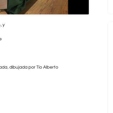
, y
e
ñada, dibujada por Tío Alberto