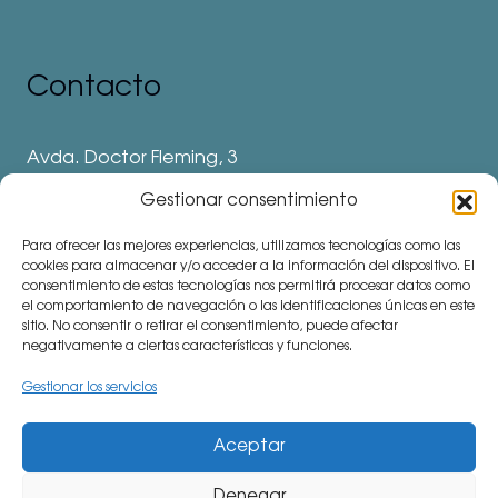
Contacto
Avda. Doctor Fleming, 3
28912 Leganés. Madrid
Gestionar consentimiento
Teléfonos
Para ofrecer las mejores experiencias, utilizamos tecnologías como las
⅛ 91 694 62 11
cookies para almacenar y/o acceder a la información del dispositivo. El
consentimiento de estas tecnologías nos permitirá procesar datos como
⅛ 91 694 62 77
el comportamiento de navegación o las identificaciones únicas en este
sitio. No consentir o retirar el consentimiento, puede afectar
⅛ 91 693 80 41 (Colegio)
negativamente a ciertas características y funciones.
communitymanager⅛cemu.es
Gestionar los servicios
Aceptar
Denegar