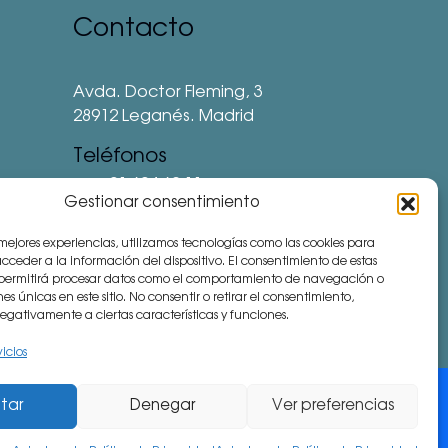
Contacto
Avda. Doctor Fleming, 3
28912 Leganés. Madrid
Teléfonos
⅛ 91 694 62 11
Gestionar consentimiento
⅛ 91 694 62 77
 mejores experiencias, utilizamos tecnologías como las cookies para
⅛ 91 693 80 41 (Colegio)
ceder a la información del dispositivo. El consentimiento de estas
 permitirá procesar datos como el comportamiento de navegación o
communitymanager⅛cemu.es
nes únicas en este sitio. No consentir o retirar el consentimiento,
gativamente a ciertas características y funciones.
vicios
tar
Denegar
Ver preferencias