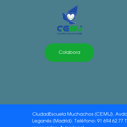
Colabora
CiudadEscuela Muchachos (CEMU). Avda. 
Leganés (Madrid). Teléfono: 91 694 62 77 