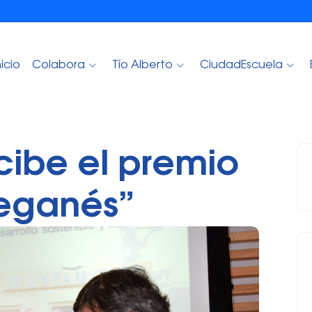
nicio
Colabora
Tío Alberto
CiudadEscuela
ecibe el premio
eganés”