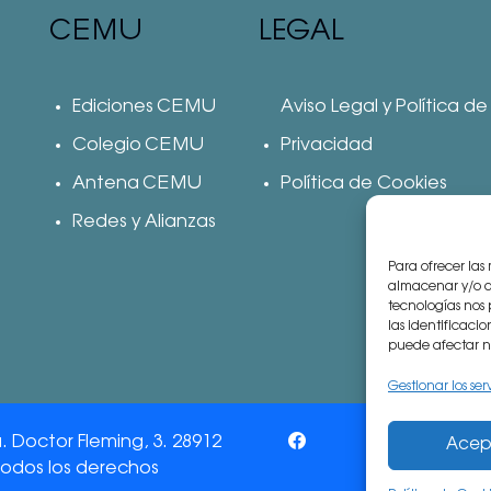
CEMU
LEGAL
Ediciones CEMU
Aviso Legal y Política de
Colegio CEMU
Privacidad
Antena CEMU
Política de Cookies
Redes y Alianzas
Para ofrecer las
almacenar y/o ac
tecnologías nos
las identificacio
puede afectar ne
Gestionar los ser
Doctor Fleming, 3. 28912
Acep
Todos los derechos