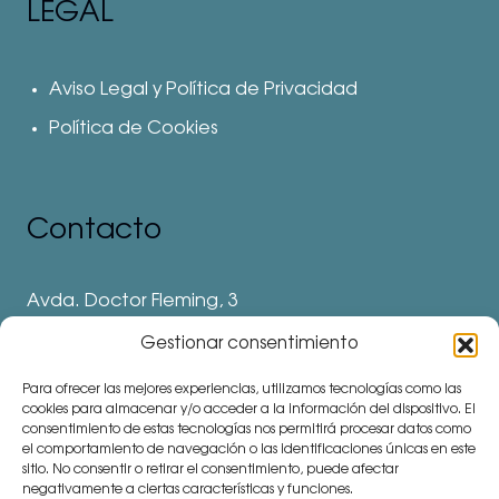
LEGAL
Aviso Legal y Política de Privacidad
Política de Cookies
Contacto
Avda. Doctor Fleming, 3
28912 Leganés. Madrid
Gestionar consentimiento
Teléfonos
Para ofrecer las mejores experiencias, utilizamos tecnologías como las
⅛ 91 694 62 11
cookies para almacenar y/o acceder a la información del dispositivo. El
consentimiento de estas tecnologías nos permitirá procesar datos como
⅛ 91 694 62 77
el comportamiento de navegación o las identificaciones únicas en este
sitio. No consentir o retirar el consentimiento, puede afectar
⅛ 91 693 80 41 (Colegio)
negativamente a ciertas características y funciones.