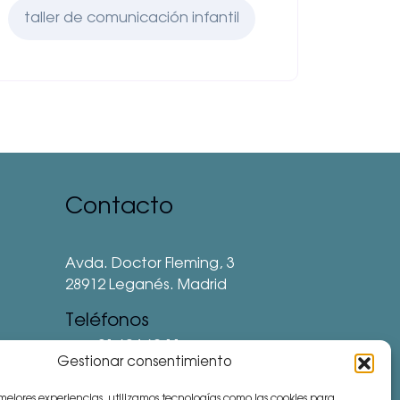
taller de comunicación infantil
Contacto
Avda. Doctor Fleming, 3
28912 Leganés. Madrid
Teléfonos
⅛ 91 694 62 11
Gestionar consentimiento
⅛ 91 694 62 77
 mejores experiencias, utilizamos tecnologías como las cookies para