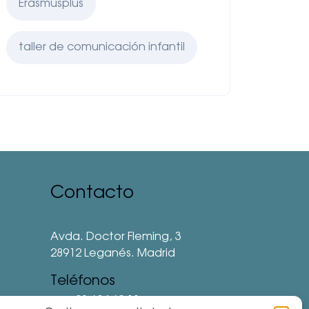
Erasmusplus
taller de comunicación infantil
Contacto
Avda. Doctor Fleming, 3
28912 Leganés. Madrid
Teléfonos
⅛ 91 694 62 11