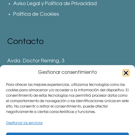
Aviso Legal y Política de Privacidad
Política de Cookies
Contacto
Avda. Doctor Fleming, 3
28912 Leganés. Madrid
Gestionar consentimiento
Teléfonos
Para ofrecer las mejores experiencias, utilizamos tecnologías como las
⅛ 91 694 62 11
cookies para almacenar y/o acceder a la información del dispositivo. El
consentimiento de estas tecnologías nos permitirá procesar datos como
⅛ 91 694 62 77
el comportamiento de navegación o las identificaciones únicas en este
sitio. No consentir o retirar el consentimiento, puede afectar
⅛ 91 693 80 41 (Colegio)
negativamente a ciertas características y funciones.
communitymanager⅛cemu.es
Gestionar los servicios