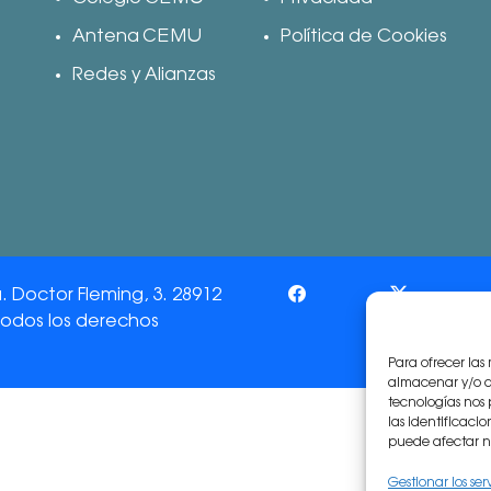
Antena CEMU
Política de Cookies
Redes y Alianzas
Doctor Fleming, 3. 28912
Todos los derechos
Para ofrecer las
almacenar y/o ac
tecnologías nos
las identificacio
puede afectar ne
Gestionar los ser