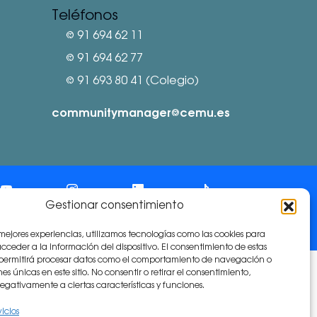
Teléfonos
⅛ 91 694 62 11
⅛ 91 694 62 77
⅛ 91 693 80 41 (Colegio)
communitymanager⅛cemu.es
Gestionar consentimiento
 mejores experiencias, utilizamos tecnologías como las cookies para
ceder a la información del dispositivo. El consentimiento de estas
 permitirá procesar datos como el comportamiento de navegación o
nes únicas en este sitio. No consentir o retirar el consentimiento,
gativamente a ciertas características y funciones.
vicios