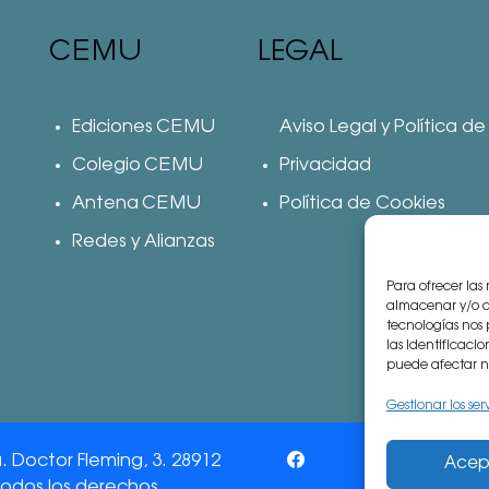
CEMU
LEGAL
Ediciones CEMU
Aviso Legal y Política de
Colegio CEMU
Privacidad
Antena CEMU
Política de Cookies
Redes y Alianzas
Para ofrecer las
almacenar y/o ac
tecnologías nos
las identificacio
puede afectar ne
Gestionar los ser
Doctor Fleming, 3. 28912
Acep
Todos los derechos