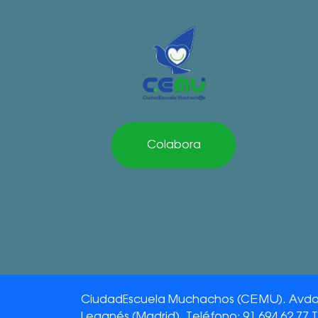
Colabora
CiudadEscuela Muchachos (CEMU). Avda. 
Leganés (Madrid). Teléfono: 91 694 62 77 