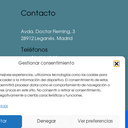
Contacto
Avda. Doctor Fleming, 3
28912 Leganés. Madrid
Teléfonos
⅛ 91 694 62 11
Gestionar consentimiento
⅛ 91 694 62 77
 mejores experiencias, utilizamos tecnologías como las cookies para
⅛ 91 693 80 41 (Colegio)
ceder a la información del dispositivo. El consentimiento de estas
 permitirá procesar datos como el comportamiento de navegación o
communitymanager⅛cemu.es
nes únicas en este sitio. No consentir o retirar el consentimiento,
gativamente a ciertas características y funciones.
vicios
tar
Denegar
Ver preferencias