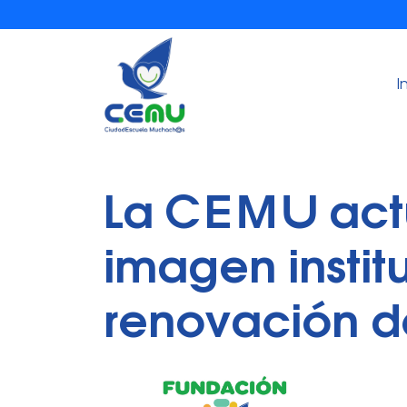
I
La CEMU actu
imagen instit
renovación d