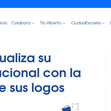
nicio
Colabora
Tío Alberto
CiudadEscuela
aliza su
ucional con la
e sus logos