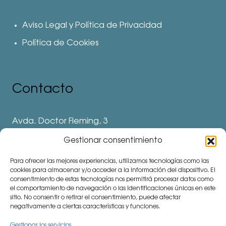
Aviso Legal y Política de Privacidad
Política de Cookies
Contacto
Avda. Doctor Fleming, 3
28912 Leganés. Madrid
Gestionar consentimiento
Teléfonos
Para ofrecer las mejores experiencias, utilizamos tecnologías como las
⅛ 91 694 62 11
cookies para almacenar y/o acceder a la información del dispositivo. El
consentimiento de estas tecnologías nos permitirá procesar datos como
⅛ 91 694 62 77
el comportamiento de navegación o las identificaciones únicas en este
sitio. No consentir o retirar el consentimiento, puede afectar
⅛ 91 693 80 41 (Colegio)
negativamente a ciertas características y funciones.
communitymanager⅛cemu.es
Gestionar los servicios